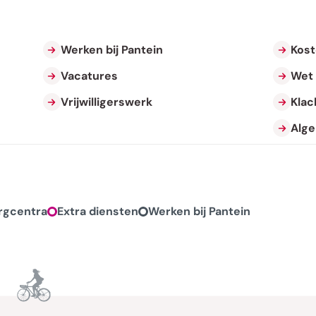
Werken bij Pantein
Kost
Vacatures
Wet 
Vrijwilligerswerk
Klac
Alg
rgcentra
Extra diensten
Werken bij Pantein