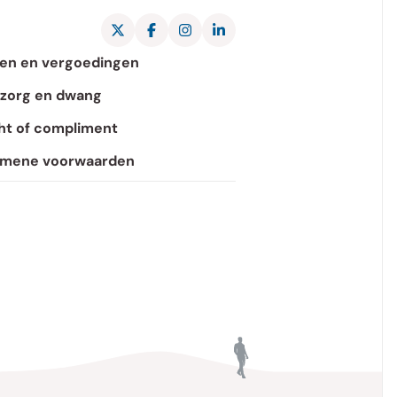
X Pantein Zorggroep
Facebook Pantein Zorggroep
Instagram Pantein Zorggroep
LinkedIn Pantein Zorggroep
en en vergoedingen
zorg en dwang
ht of compliment
emene voorwaarden