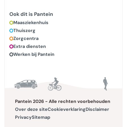
Ook dit is Pantein
Maasziekenhuis
Thuiszorg
Zorgcentra
Extra diensten
Werken bij Pantein
Pantein 2026 - Alle rechten voorbehouden
Over deze site
Cookieverklaring
Disclaimer
Privacy
Sitemap