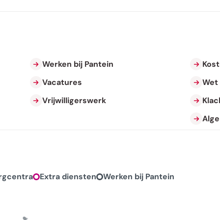
Werken bij Pantein
Kost
Vacatures
Wet 
Vrijwilligerswerk
Klac
Alg
rgcentra
Extra diensten
Werken bij Pantein