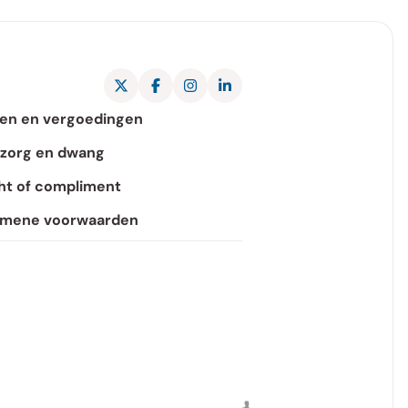
X Pantein Zorggroep
Facebook Pantein Zorggroep
Instagram Pantein Zorggroep
LinkedIn Pantein Zorggroep
en en vergoedingen
zorg en dwang
ht of compliment
emene voorwaarden